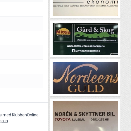
vs med
KlubbenOnline
ga in