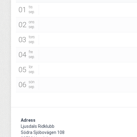
tis
01
sep.
ons
02
sep.
tors
03
sep.
fre
04
sep.
lör
05
sep.
sön
06
sep.
Adress
Ljusdals Ridklubb

Södra Sjöbovägen 108
