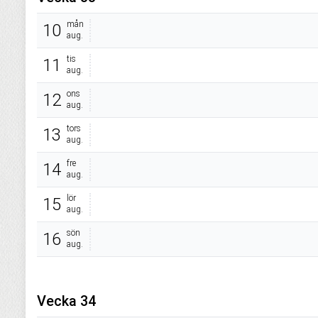
mån
10
aug.
tis
11
aug.
ons
12
aug.
tors
13
aug.
fre
14
aug.
lör
15
aug.
sön
16
aug.
Vecka 34