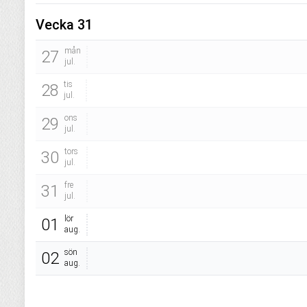
Vecka 31
mån
27
jul.
tis
28
jul.
ons
29
jul.
tors
30
jul.
fre
31
jul.
lör
01
aug.
sön
02
aug.