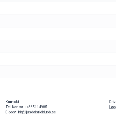
Kontakt
Dri
Tel: Kontor +4665114985

Log
E-post: lrk@ljusdalsridklubb.se