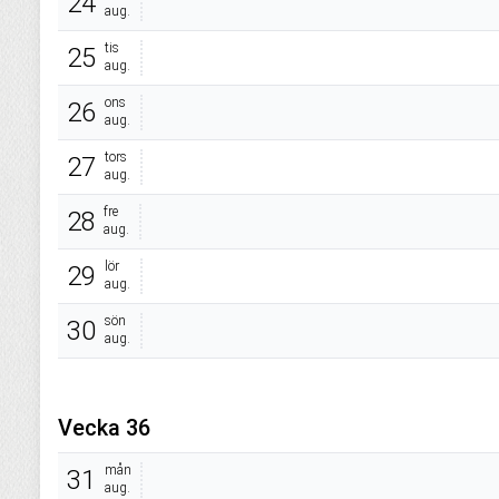
24
aug.
tis
25
aug.
ons
26
aug.
tors
27
aug.
fre
28
aug.
lör
29
aug.
sön
30
aug.
Vecka 36
mån
31
aug.