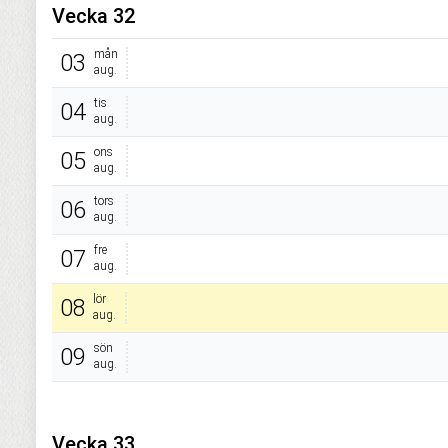
Vecka 32
mån
03
aug.
tis
04
aug.
ons
05
aug.
tors
06
aug.
fre
07
aug.
lör
08
aug.
sön
09
aug.
Vecka 33