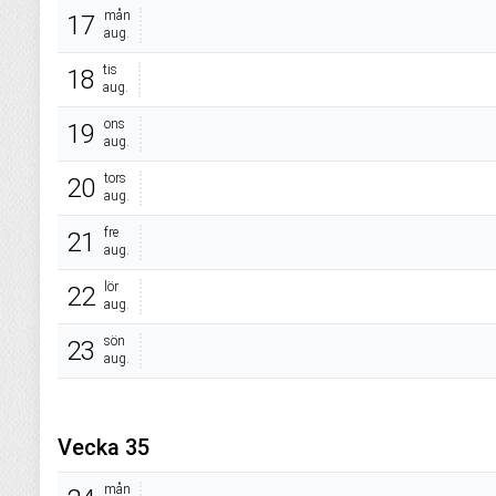
mån
17
aug.
tis
18
aug.
ons
19
aug.
tors
20
aug.
fre
21
aug.
lör
22
aug.
sön
23
aug.
Vecka 35
mån