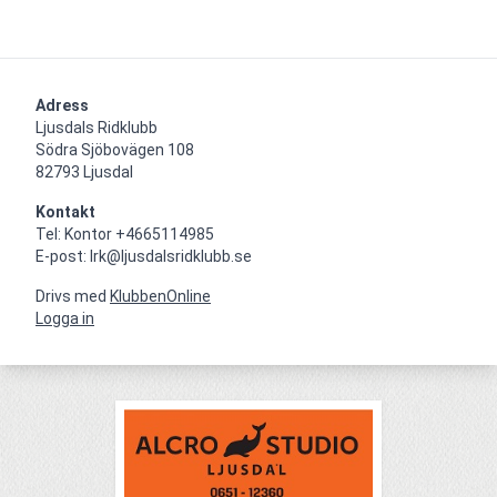
Adress
Ljusdals Ridklubb

Södra Sjöbovägen 108

82793 Ljusdal
Kontakt
Tel: Kontor +4665114985

E-post: lrk@ljusdalsridklubb.se
Drivs med
KlubbenOnline
Logga in