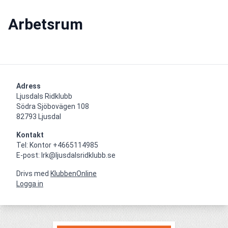
Arbetsrum
Adress
Ljusdals Ridklubb

Södra Sjöbovägen 108

82793 Ljusdal
Kontakt
Tel: Kontor +4665114985

E-post: lrk@ljusdalsridklubb.se
Drivs med
KlubbenOnline
Logga in