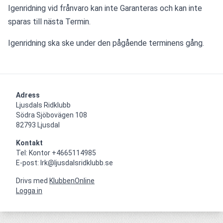
Igenridning vid frånvaro kan inte Garanteras och kan inte 
sparas till nästa Termin.
Igenridning ska ske under den pågående terminens gång.
Adress
Ljusdals Ridklubb

Södra Sjöbovägen 108

82793 Ljusdal
Kontakt
Tel: Kontor +4665114985

E-post: lrk@ljusdalsridklubb.se
Drivs med
KlubbenOnline
Logga in