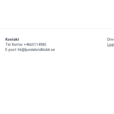
Kontakt
Dri
Tel: Kontor +4665114985

Log
E-post: lrk@ljusdalsridklubb.se