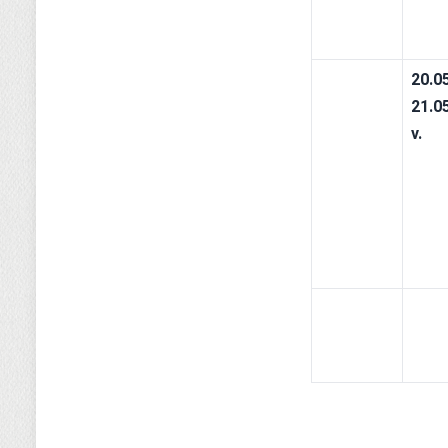
20.0
21.0
v. 