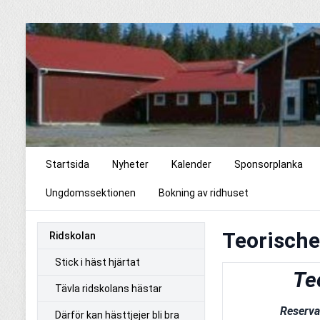
Startsida
Nyheter
Kalender
Sponsorplanka
Ungdomssektionen
Bokning av ridhuset
Teorisch
Ridskolan
Stick i häst hjärtat
Teoris
Tävla ridskolans hästar
                  Res
Därför kan hästtjejer bli bra