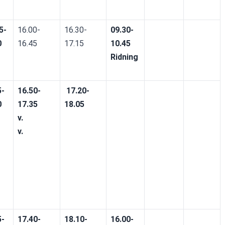
5-
16.00-
16.30-
09.30-
0
16.45
17.15
10.45
Ridning
5-
16.50-
 17.20-
0
17.35
18.05
v.
v.
5-
17.40-
18.10-
16.00-