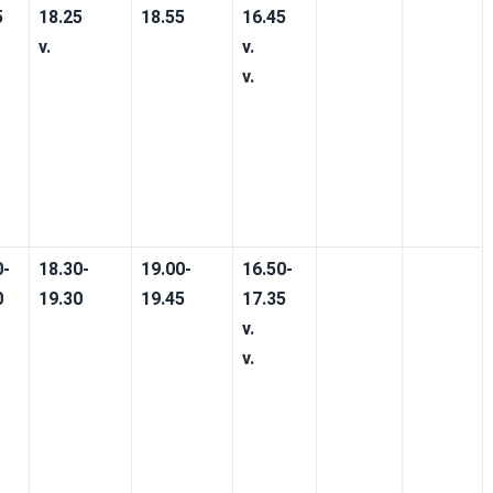
5
18.25
18.55
16.45
v.
v.
v. 
0-
18.30-
19.00-
16.50-
0
19.30
19.45
17.35
v.  
v. 