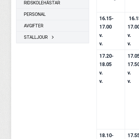
RIDSKOLEHÄSTAR
PERSONAL
16.15-
16.1
AVGIFTER
17.00
17.0
v.
v.
STALLJOUR
v.
v.
17.20-
17.0
18.05
17.5
v.
v.
v.
v.
18.10-
17.5