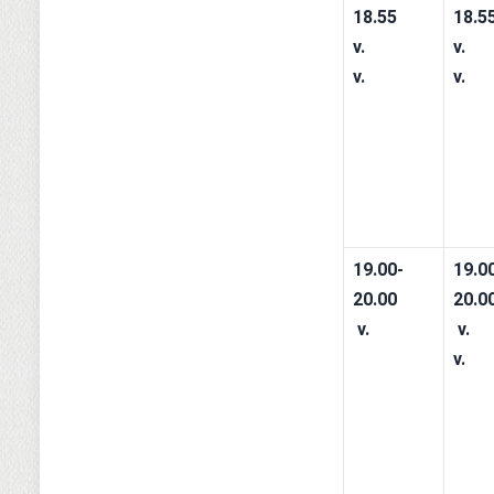
18.55
18.5
v.
v.
v.
v.
19.00-
19.0
20.00
20.0
 v. 
 v. 
v.