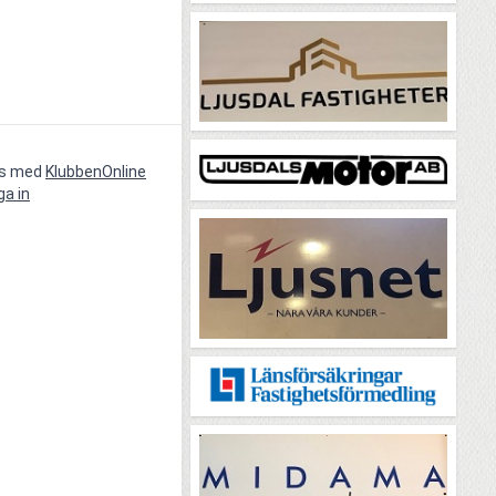
vs med
KlubbenOnline
ga in