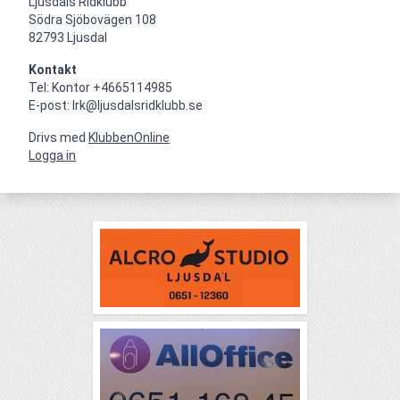
Ljusdals Ridklubb

Södra Sjöbovägen 108

82793 Ljusdal
Kontakt
Tel: Kontor +4665114985

E-post: lrk@ljusdalsridklubb.se
Drivs med
KlubbenOnline
Logga in