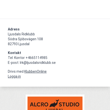
Adress
Ljusdals Ridklubb

Södra Sjöbovägen 108

82793 Ljusdal
Kontakt
Tel: Kontor +4665114985

E-post: lrk@ljusdalsridklubb.se
Drivs med
KlubbenOnline
Logga in